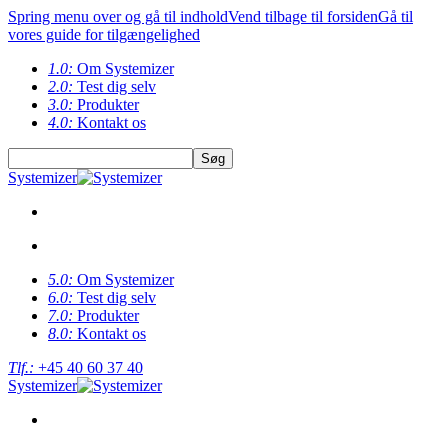
Spring menu over og gå til indhold
Vend tilbage til forsiden
Gå til
vores guide for tilgængelighed
1.0:
Om Systemizer
2.0:
Test dig selv
3.0:
Produkter
4.0:
Kontakt os
Systemizer
5.0:
Om Systemizer
6.0:
Test dig selv
7.0:
Produkter
8.0:
Kontakt os
Tlf.:
+45 40 60 37 40
Systemizer