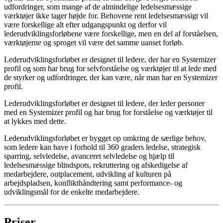
udfordringer, som mange af de almindelige ledelsesmæssige
værktøjer ikke tager højde for. Behovene rent ledelsesmæssigt vil
være forskellige alt efter udgangspunkt og derfor vil
lederudviklingsforløbene være forskellige, men en del af forståelsen,
værktøjerne og sproget vil være det samme uanset forløb.
Lederudviklingsforløbet er designet til ledere, der har en Systemizer
profil og som har brug for selvforståelse og værktøjer til at lede med
de styrker og udfordringer, der kan være, når man har en Systemizer
profil.
Lederudviklingsforløbet er designet til ledere, der leder personer
med en Systemizer profil og har brug for forståelse og værktøjer til
at lykkes med dette.
Lederudviklingsforløbet er bygget op omkring de særlige behov,
som ledere kan have i forhold til 360 graders ledelse, strategisk
sparring, selvledelse, avanceret selvledelse og hjælp til
ledelsesmæssige blindspots, rekruttering og afskedigelse af
medarbejdere, outplacement, udvikling af kulturen på
arbejdspladsen, konflikthåndtering samt performance- og
udviklingsmål for de enkelte medarbejdere.
Priser