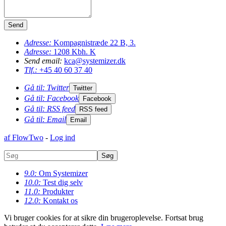
Adresse:
Kompagnistræde 22 B, 3.
Adresse:
1208
Kbh. K
Send email:
kca@systemizer.dk
Tlf.:
+45 40 60 37 40
Gå til: Twitter
Twitter
Gå til: Facebook
Facebook
Gå til: RSS feed
RSS feed
Gå til: Email
Email
af FlowTwo
-
Log ind
9.0:
Om Systemizer
10.0:
Test dig selv
11.0:
Produkter
12.0:
Kontakt os
Vi bruger cookies for at sikre din brugeroplevelse. Fortsat brug