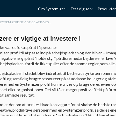
5.0:
6.0:
7.0:
Om Systemizer
Test dig selv
Produkter
SYSTEMIZERE ER VIGTIGE AT INVESTERE I
ere er vigtige at investere i
 der været fokus på at få personer
izer profil til at passe ind på arbejdspladsen og der bliver – i man
egativ energi på at “holde styr” på disse medarbejdere eller lave
bejdspladsen, fordi de ikke spiller efter de samme regler, som alle
bejdspladsen i stedet blev indrettet til bedre at styrke personer m
ofil og samtidig brugte ressourcer på at uddanne kolleger og afde
re med en Systemizer profil kunne trives og bruge deres evner opt
maet eller organisationen. Det vil få en meget positiv effekt på fir
og samlede resultat.
dler det om at tænke: Hvad kan vi gøre for at skabe de bedste r
eative, produktive personer med en Systemizer profil, så deres en
ultater og ikke med at overleve på arbejdspladsen? Hvad kan vi gøre