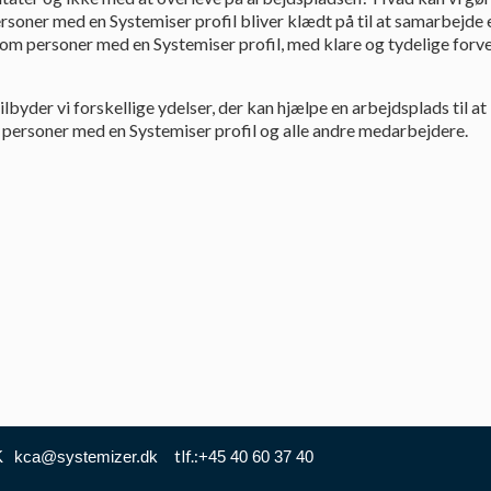
personer med en Systemiser profil bliver klædt på til at samarbejde 
m personer med en Systemiser profil, med klare og tydelige forve
ilbyder vi forskellige ydelser, der kan hjælpe en arbejdsplads til at
 personer med en Systemiser profil og alle andre medarbejdere.
Send
Tlf.:
K
kca@systemizer.dk
+45 40 60 37 40
email: