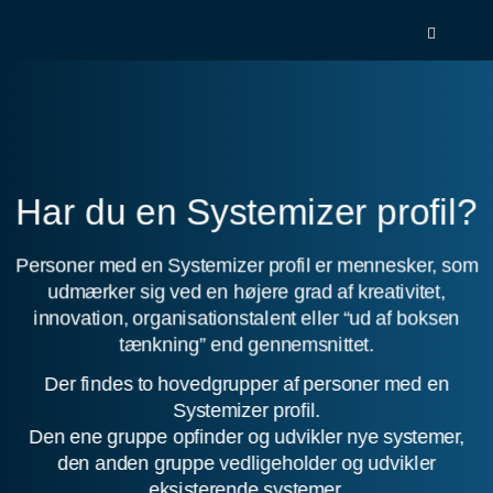
Spring
menu
over
og
gå
til
indhold
Gå
1.0:
Om
til
Systemizer
Har du en Systemizer profil?
vores
2.0:
Test
guide
dig
for
Personer med en Systemizer profil er mennesker, som
selv
tilgængelighed
3.0:
Produkter
udmærker sig ved en højere grad af kreativitet,
4.0:
Kontakt
innovation, organisationstalent eller “ud af boksen
os
tænkning” end gennemsnittet.
Der findes to hovedgrupper af personer med en
Systemizer profil.
Den ene gruppe opfinder og udvikler nye systemer,
den anden gruppe vedligeholder og udvikler
eksisterende systemer.