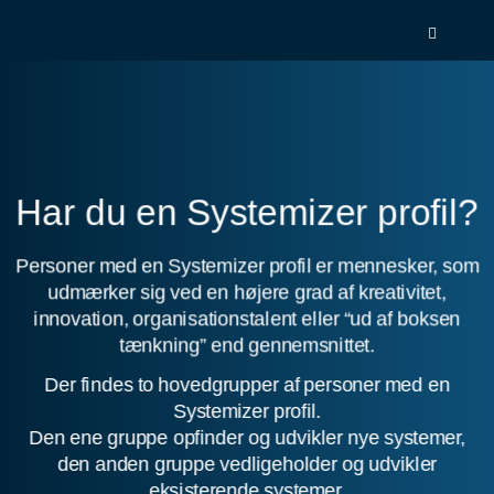
Spring
menu
over
og
gå
til
indhold
Gå
1.0:
Om
til
Systemizer
Har du en Systemizer profil?
vores
2.0:
Test
guide
dig
for
Personer med en Systemizer profil er mennesker, som
selv
tilgængelighed
3.0:
Produkter
udmærker sig ved en højere grad af kreativitet,
4.0:
Kontakt
innovation, organisationstalent eller “ud af boksen
os
tænkning” end gennemsnittet.
Der findes to hovedgrupper af personer med en
Systemizer profil.
Den ene gruppe opfinder og udvikler nye systemer,
den anden gruppe vedligeholder og udvikler
eksisterende systemer.