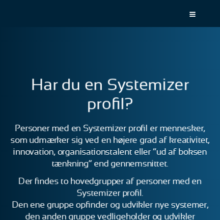
Spring
menu
over
og
gå
til
indhold
Gå
1.0:
Om
Har du en Systemizer
til
Systemizer
vores
2.0:
Test
profil?
guide
dig
for
selv
tilgængelighed
3.0:
Personer med en Systemizer profil er mennesker,
Produkter
4.0:
Kontakt
som udmærker sig ved en højere grad af kreativitet,
os
innovation, organisationstalent eller “ud af boksen
tænkning” end gennemsnittet.
Der findes to hovedgrupper af personer med en
Systemizer profil.
Den ene gruppe opfinder og udvikler nye systemer,
den anden gruppe vedligeholder og udvikler